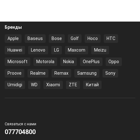
Бренды
Apple
Baseus
Bose
Golf
Hoco
HTC
Huawei
Lenovo
LG
Maxcom
Meizu
Microsoft
Motorola
Nokia
OnePlus
Oppo
Proove
Realme
Remax
Samsung
Sony
Umidigi
WD
Xiaomi
ZTE
Китай
Связаться с нами
077704800