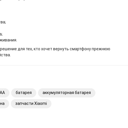
ва;
а;
уживания.
 решение для тех, кто хочет вернуть смартфону прежнюю
йства.
AA
батарея
аккумуляторная батарея
она
запчасти Xiaomi