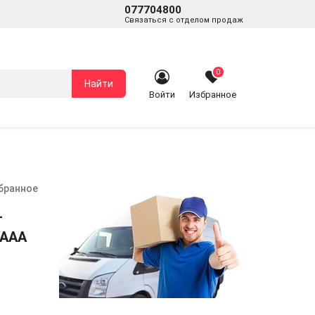
077704800
Связаться с отделом продаж
0
Найти
Войти
Избранное
збранное
—
AAAA