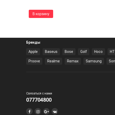
В корзину
Бренды
Apple
Baseus
Bose
Golf
Hoco
HT
Proove
Realme
Remax
Samsung
Son
Связаться с нами
077704800