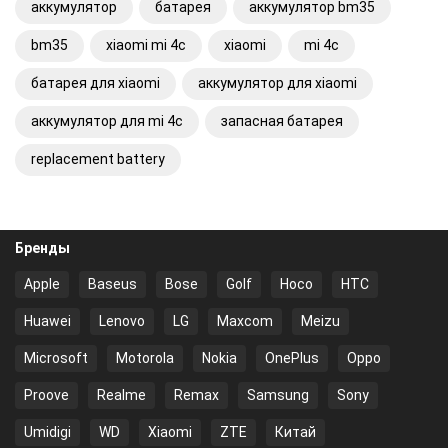
аккумулятор
батарея
аккумулятор bm35
bm35
xiaomi mi 4c
xiaomi
mi 4c
батарея для xiaomi
аккумулятор для xiaomi
аккумулятор для mi 4c
запасная батарея
replacement battery
Бренды
Apple
Baseus
Bose
Golf
Hoco
HTC
Huawei
Lenovo
LG
Maxcom
Meizu
Microsoft
Motorola
Nokia
OnePlus
Oppo
Proove
Realme
Remax
Samsung
Sony
Umidigi
WD
Xiaomi
ZTE
Китай