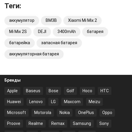
Теги:
аккумулятор
BM3B
Xiaomi Mi Mix 2
Mi Mix 2S
DEJI
3400mAh
батарея
батарейка
запасная батарея
аккумуляторная батарея
Бренды
Apple
Baseus
Bose
Golf
Hoco
HTC
Huawei
Lenovo
LG
Maxcom
Meizu
Microsoft
Motorola
Nokia
OnePlus
Oppo
Proove
Realme
Remax
Samsung
Sony