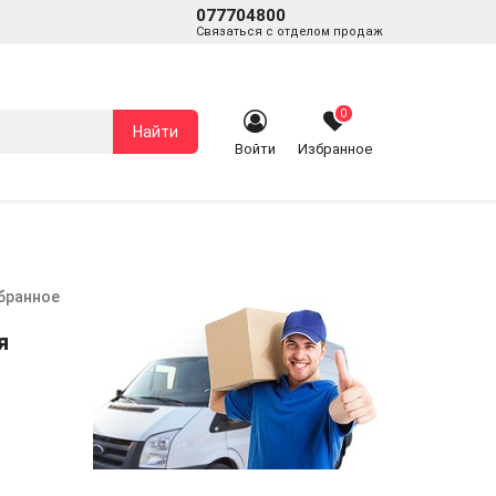
077704800
Связаться с отделом продаж
0
Найти
Войти
Избранное
збранное
я