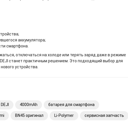
стройства;
увшегося аккумулятора;
сти смартфона.
яжаться, отключаться на холоде или терять заряд даже в режиме
 DEJI станет практичным решением. Это подходящий выбор для
 нового устройства.
DEJI
4000mAh
батарея для смартфона
omi
BN45 оригинал
Li-Polymer
сервисная запчасть