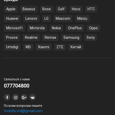
Apple
Baseus
Bose
Golf
Hoco
HTC
Huawei
Lenovo
LG
Maxcom
Meizu
Microsoft
Motorola
Nokia
OnePlus
Oppo
Proove
Realme
Remax
Samsung
Sony
Umidigi
WD
Xiaomi
ZTE
Китай
Связаться с нами
077704800
По всем вопросам пишите
mobifix.md@gmail.com