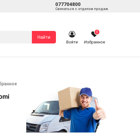
077704800
Связаться с отделом продаж
0
Найти
Войти
Избранное
збранное
omi