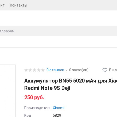
дит
Контакты
0 отзывов
0 заказ(ов)
В и
Аккумулятор BN55 5020 мАч для Xia
Redmi Note 9S Deji
250 руб.
Производитель:
Xiaomi
Код
5829