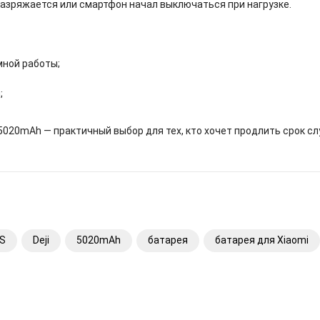
разряжается или смартфон начал выключаться при нагрузке.
мной работы;
;
i 5020mAh — практичный выбор для тех, кто хочет продлить срок с
9S
Deji
5020mAh
батарея
батарея для Xiaomi