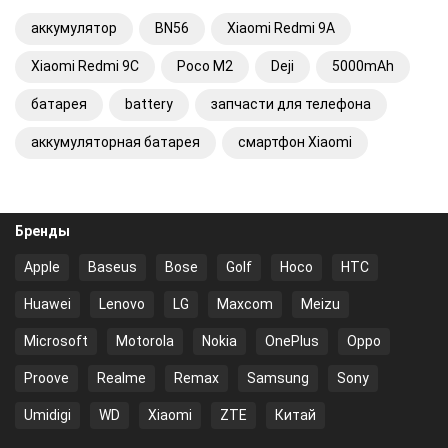
аккумулятор
BN56
Xiaomi Redmi 9A
Xiaomi Redmi 9C
Poco M2
Deji
5000mAh
батарея
battery
запчасти для телефона
аккумуляторная батарея
смартфон Xiaomi
Бренды
Apple
Baseus
Bose
Golf
Hoco
HTC
Huawei
Lenovo
LG
Maxcom
Meizu
Microsoft
Motorola
Nokia
OnePlus
Oppo
Proove
Realme
Remax
Samsung
Sony
Umidigi
WD
Xiaomi
ZTE
Китай