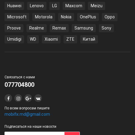
Huawei
Lenovo
LG
Maxcom
Meizu
Microsoft
Motorola
Nokia
OnePlus
Oppo
Proove
Realme
Remax
Samsung
Sony
Umidigi
WD
Xiaomi
ZTE
Китай
Связаться с нами
077704800
По всем вопросам пишите
mobifix.md@gmail.com
Подписаться на наши новости