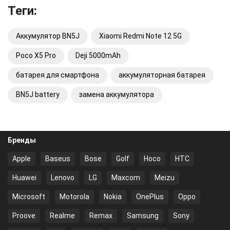
Теги:
Аккумулятор BN5J
Xiaomi Redmi Note 12 5G
Poco X5 Pro
Deji 5000mAh
батарея для смартфона
аккумуляторная батарея
BN5J battery
замена аккумулятора
Бренды
Apple
Baseus
Bose
Golf
Hoco
HTC
Huawei
Lenovo
LG
Maxcom
Meizu
Microsoft
Motorola
Nokia
OnePlus
Oppo
Proove
Realme
Remax
Samsung
Sony