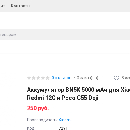
дит
Контакты
0 отзывов
0 заказ(ов)
В и
Аккумулятор BN5K 5000 мАч для Xia
Redmi 12C и Poco C55 Deji
250 руб.
Производитель:
Xiaomi
Код
7291