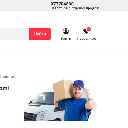
077704800
Связаться с отделом продаж
0
Найти
Войти
Избранное
збранное
omi