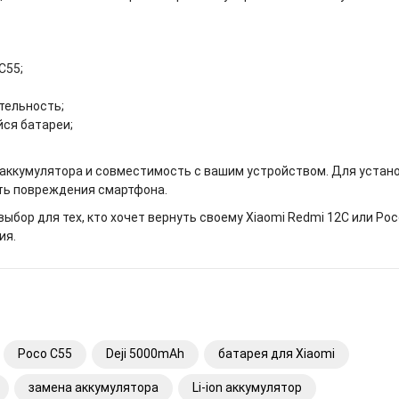
C55;
тельность;
йся батареи;
 аккумулятора и совместимость с вашим устройством. Для устан
ать повреждения смартфона.
ыбор для тех, кто хочет вернуть своему Xiaomi Redmi 12C или Poc
ия.
Poco C55
Deji 5000mAh
батарея для Xiaomi
замена аккумулятора
Li-ion аккумулятор