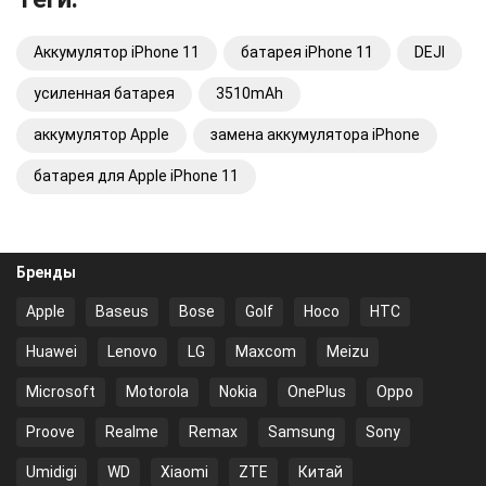
Аккумулятор iPhone 11
батарея iPhone 11
DEJI
усиленная батарея
3510mAh
аккумулятор Apple
замена аккумулятора iPhone
батарея для Apple iPhone 11
Бренды
Apple
Baseus
Bose
Golf
Hoco
HTC
Huawei
Lenovo
LG
Maxcom
Meizu
Microsoft
Motorola
Nokia
OnePlus
Oppo
Proove
Realme
Remax
Samsung
Sony
Umidigi
WD
Xiaomi
ZTE
Китай