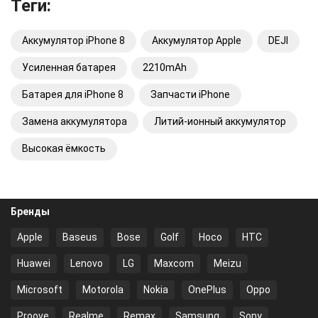
Теги:
Аккумулятор iPhone 8
Аккумулятор Apple
DEJI
Усиленная батарея
2210mAh
Батарея для iPhone 8
Запчасти iPhone
Замена аккумулятора
Литий-ионный аккумулятор
Высокая ёмкость
Бренды
Apple
Baseus
Bose
Golf
Hoco
HTC
Huawei
Lenovo
LG
Maxcom
Meizu
Microsoft
Motorola
Nokia
OnePlus
Oppo
Proove
Realme
Remax
Samsung
Sony