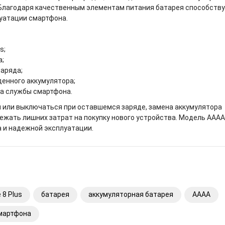
Благодаря качественным элементам питания батарея способств
уатации смартфона.
s;
а;
заряда;
денного аккумулятора;
а службы смартфона.
ся или выключаться при оставшемся заряде, замена аккумулятора
ежать лишних затрат на покупку нового устройства. Модель AAAA
 и надежной эксплуатации.
 8 Plus
батарея
аккумуляторная батарея
AAAA
мартфона