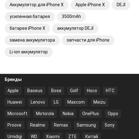
Аккумулятор для iPhone X
Apple iPhone X
DEJI
усиленная батарея
3500mAh
батарея iPhone X
аккумулятор DEJI
замена аккумулятора
запчасти для iPhone
Li-ion аккумулятор
Бренды
Apple
Baseus
Bose
Golf
Hoco
HTC
Huawei
Lenovo
LG
Maxcom
Meizu
Microsoft
Motorola
Nokia
OnePlus
Oppo
Proove
Realme
Remax
Samsung
Sony
Umidigi
WD
Xiaomi
ZTE
Китай