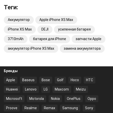
Теги:
Аккумулятор
Apple iPhone XS Max
iPhone XS Max
DEJI
усиленная батарея
3710mAh
батарея для iPhone
запчасти Apple
аккумулятор iPhone XS Max
замена аккумулятора
Бренды
Apple
Baseus
Bose
Golf
Hoco
HTC
Huawei
Lenovo
LG
Maxcom
Meizu
Microsoft
Motorola
Nokia
OnePlus
Oppo
Proove
Realme
Remax
Samsung
Sony