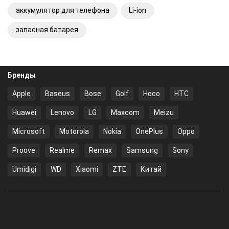
аккумулятор для телефона
Li-ion
запасная батарея
Бренды
Apple
Baseus
Bose
Golf
Hoco
HTC
Huawei
Lenovo
LG
Maxcom
Meizu
Microsoft
Motorola
Nokia
OnePlus
Oppo
Proove
Realme
Remax
Samsung
Sony
Umidigi
WD
Xiaomi
ZTE
Китай