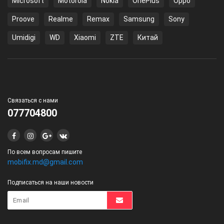
Microsoft
Motorola
Nokia
OnePlus
Oppo
Proove
Realme
Remax
Samsung
Sony
Umidigi
WD
Xiaomi
ZTE
Китай
Связаться с нами
077704800
По всем вопросам пишите
mobifix.md@gmail.com
Подписаться на наши новости