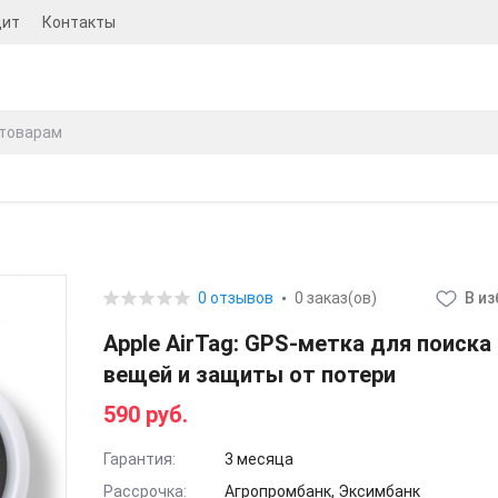
дит
Контакты
0 отзывов
0 заказ(ов)
В и
Apple AirTag: GPS-метка для поиска
вещей и защиты от потери
590 руб.
Гарантия:
3 месяца
Рассрочка:
Агропромбанк, Эксимбанк