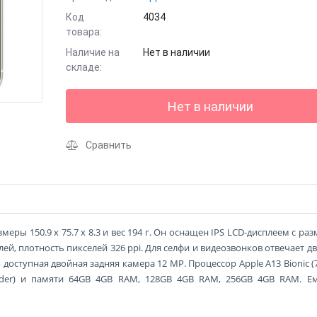
Код
4034
товара:
Наличие на
Нет в наличии
складе:
Нет в наличии
Сравнить
змеры 150.9 x 75.7 x 8.3 и вес 194 г. Он оснащен IPS LCD-дисплеем с ра
лей, плотность пикселей 326 ppi. Для селфи и видеозвонков отвечает д
 доступная двойная задняя камера 12 MP. Процессор Apple A13 Bionic (
hunder) и памяти 64GB 4GB RAM, 128GB 4GB RAM, 256GB 4GB RAM. Е