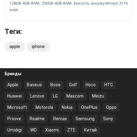
128GB 4GB RAM, 256GB 4GB RAM. Емкость аккумулятора 3110
mAh.
Теги:
apple
iphone
Бренды
Apple
Baseus
Bose
Golf
Hoco
HTC
Huawei
Lenovo
LG
Maxcom
Meizu
Microsoft
Motorola
Nokia
OnePlus
Oppo
Proove
Realme
Remax
Samsung
Sony
Umidigi
WD
Xiaomi
ZTE
Китай