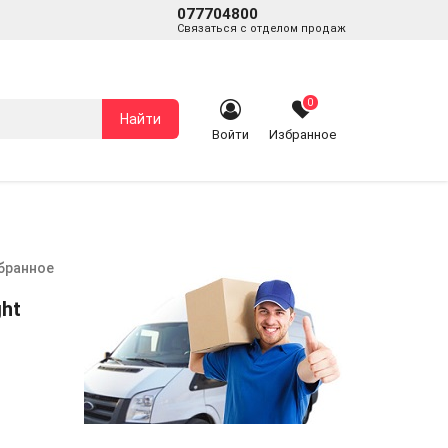
077704800
Связаться с отделом продаж
0
Найти
Войти
Избранное
збранное
ght