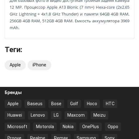
Для базовых фото и видео доступная тройная задняя камера
12 MP. Процессор
Apple A13 Bionic (7 nm+)
Hexa-core (2x2.65
GHz Lightning + 4x1.8 GHz Thunder) и памяти 64GB 4GB RAM,
256GB 4GB RAM, 512GB 4GB RAM. Емкость аккумулятора 3969
mAh.
Теги:
Apple
iPhone
Бренды
Apple
Baseus
Bose
Golf
Hoco
HTC
Huawei
Lenovo
LG
Maxcom
Meizu
Microsoft
Motorola
Nokia
OnePlus
Oppo
Proove
Realme
Remax
Samsung
Sony