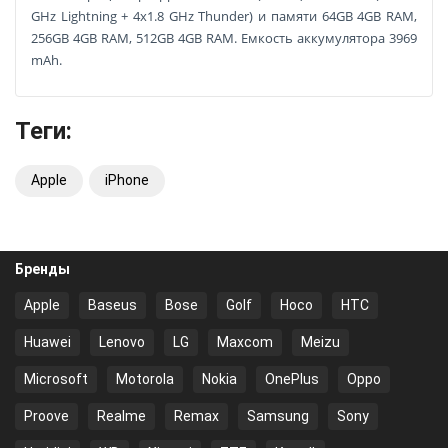
GHz Lightning + 4x1.8 GHz Thunder) и памяти 64GB 4GB RAM,
256GB 4GB RAM, 512GB 4GB RAM. Емкость аккумулятора 3969
mAh.
Теги:
Apple
iPhone
Бренды
Apple
Baseus
Bose
Golf
Hoco
HTC
Huawei
Lenovo
LG
Maxcom
Meizu
Microsoft
Motorola
Nokia
OnePlus
Oppo
Proove
Realme
Remax
Samsung
Sony