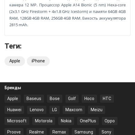
камера 12 MP. Процессор Apple A14 Bionic (5 nm) Hexa-core
(2x3.1 GHz Firestorm + 4x1.8 GHz Icestorm) и памяти 64GB 4GB
RAM, 128GB 4GB RAM, 256GB 4GB RAM. Емкость аккумулятора
2815 mAh.
Теги:
Apple
iPhone
Бренды
Apple
Baseus
Bose
Golf
Hoco
HTC
Huawei
Lenovo
LG
Maxcom
Meizu
Microsoft
Motorola
Nokia
OnePlus
Oppo
Proove
Realme
Remax
Samsung
Sony