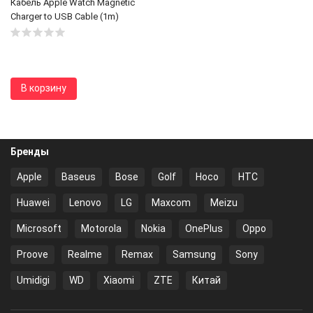
Кабель Apple Watch Magnetic
Charger to USB Cable (1m)
В корзину
Бренды
Apple
Baseus
Bose
Golf
Hoco
HTC
Huawei
Lenovo
LG
Maxcom
Meizu
Microsoft
Motorola
Nokia
OnePlus
Oppo
Proove
Realme
Remax
Samsung
Sony
Umidigi
WD
Xiaomi
ZTE
Китай