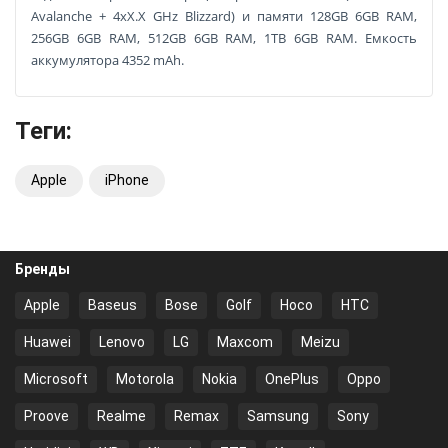
Avalanche + 4xX.X GHz Blizzard) и памяти 128GB 6GB RAM,
256GB 6GB RAM, 512GB 6GB RAM, 1TB 6GB RAM. Емкость
аккумулятора 4352 mAh.
Теги:
Apple
iPhone
Бренды
Apple
Baseus
Bose
Golf
Hoco
HTC
Huawei
Lenovo
LG
Maxcom
Meizu
Microsoft
Motorola
Nokia
OnePlus
Oppo
Proove
Realme
Remax
Samsung
Sony