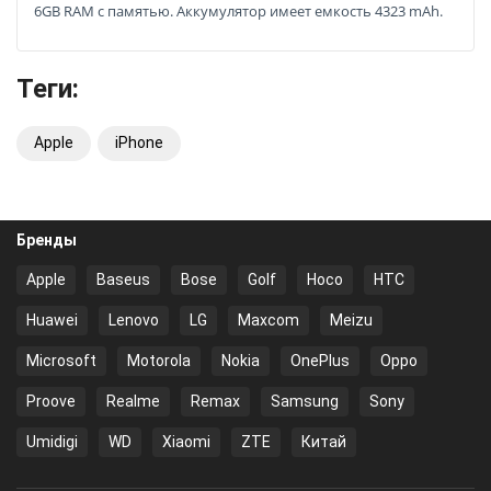
6GB RAM с памятью. Аккумулятор имеет емкость 4323 mAh.
Теги:
Apple
iPhone
Бренды
Apple
Baseus
Bose
Golf
Hoco
HTC
Huawei
Lenovo
LG
Maxcom
Meizu
Microsoft
Motorola
Nokia
OnePlus
Oppo
Proove
Realme
Remax
Samsung
Sony
Umidigi
WD
Xiaomi
ZTE
Китай