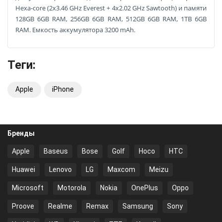
Hexa-core (2x3.46 GHz Everest + 4x2.02 GHz Sawtooth) и памяти
128GB 6GB RAM, 256GB 6GB RAM, 512GB 6GB RAM, 1TB 6GB
RAM. Емкость аккумулятора 3200 mAh.
Теги:
Apple
iPhone
Бренды
Apple
Baseus
Bose
Golf
Hoco
HTC
Huawei
Lenovo
LG
Maxcom
Meizu
Microsoft
Motorola
Nokia
OnePlus
Oppo
Proove
Realme
Remax
Samsung
Sony