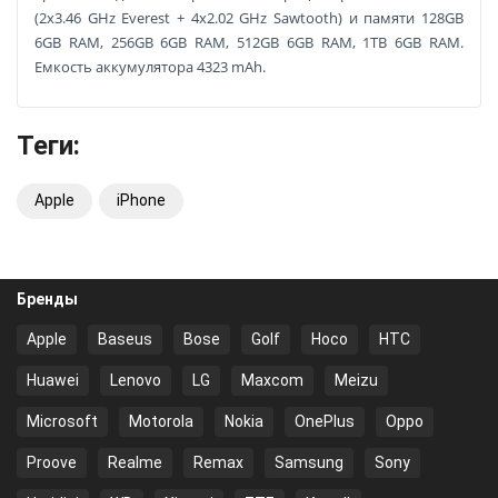
(2x3.46 GHz Everest + 4x2.02 GHz Sawtooth) и памяти 128GB
6GB RAM, 256GB 6GB RAM, 512GB 6GB RAM, 1TB 6GB RAM.
Емкость аккумулятора 4323 mAh.
Теги:
Apple
iPhone
Бренды
Apple
Baseus
Bose
Golf
Hoco
HTC
Huawei
Lenovo
LG
Maxcom
Meizu
Microsoft
Motorola
Nokia
OnePlus
Oppo
Proove
Realme
Remax
Samsung
Sony