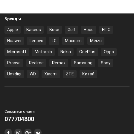
Бренды
Apple
Baseus
Bose
Golf
Hoco
HTC
Huawei
Lenovo
LG
Maxcom
Meizu
Microsoft
Motorola
Nokia
OnePlus
Oppo
Proove
Realme
Remax
Samsung
Sony
Umidigi
WD
Xiaomi
ZTE
Китай
Связаться с нами
077704800