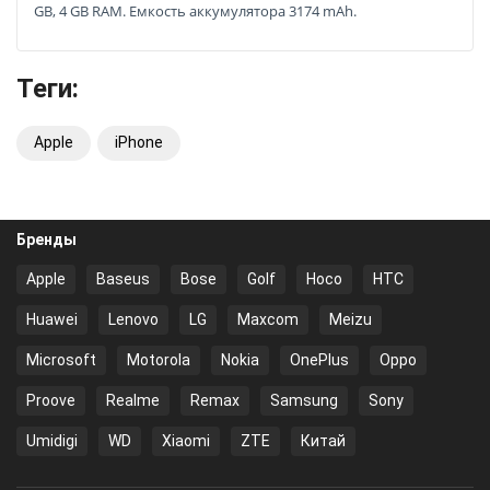
GB, 4 GB RAM. Емкость аккумулятора 3174 mAh.
Теги:
Apple
iPhone
Бренды
Apple
Baseus
Bose
Golf
Hoco
HTC
Huawei
Lenovo
LG
Maxcom
Meizu
Microsoft
Motorola
Nokia
OnePlus
Oppo
Proove
Realme
Remax
Samsung
Sony
Umidigi
WD
Xiaomi
ZTE
Китай