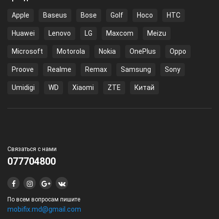
Apple
Baseus
Bose
Golf
Hoco
HTC
Huawei
Lenovo
LG
Maxcom
Meizu
Microsoft
Motorola
Nokia
OnePlus
Oppo
Proove
Realme
Remax
Samsung
Sony
Umidigi
WD
Xiaomi
ZTE
Китай
Связаться с нами
077704800
По всем вопросам пишите
mobifix.md@gmail.com