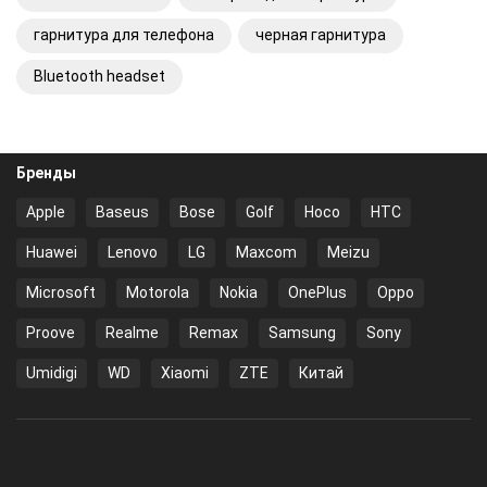
гарнитура для телефона
черная гарнитура
Bluetooth headset
Бренды
Apple
Baseus
Bose
Golf
Hoco
HTC
Huawei
Lenovo
LG
Maxcom
Meizu
Microsoft
Motorola
Nokia
OnePlus
Oppo
Proove
Realme
Remax
Samsung
Sony
Umidigi
WD
Xiaomi
ZTE
Китай