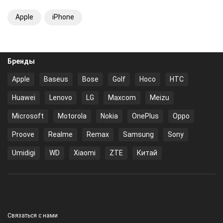
Apple
iPhone
Бренды
Apple
Baseus
Bose
Golf
Hoco
HTC
Huawei
Lenovo
LG
Maxcom
Meizu
Microsoft
Motorola
Nokia
OnePlus
Oppo
Proove
Realme
Remax
Samsung
Sony
Umidigi
WD
Xiaomi
ZTE
Китай
Связаться с нами