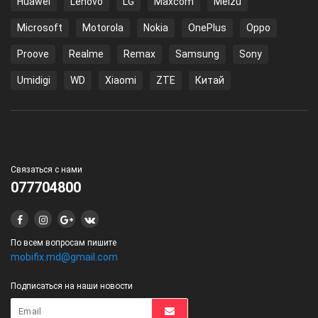
Huawei
Lenovo
LG
Maxcom
Meizu
Microsoft
Motorola
Nokia
OnePlus
Oppo
Proove
Realme
Remax
Samsung
Sony
Umidigi
WD
Xiaomi
ZTE
Китай
Связаться с нами
077704800
По всем вопросам пишите
mobifix.md@gmail.com
Подписаться на наши новости