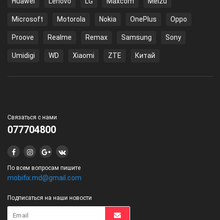
Huawei
Lenovo
LG
Maxcom
Meizu
Microsoft
Motorola
Nokia
OnePlus
Oppo
Proove
Realme
Remax
Samsung
Sony
Umidigi
WD
Xiaomi
ZTE
Китай
Связаться с нами
077704800
По всем вопросам пишите
mobifix.md@gmail.com
Подписаться на наши новости