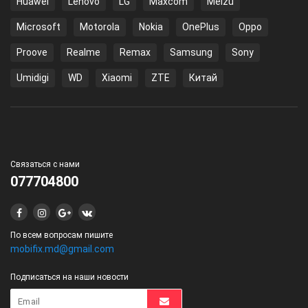
Huawei
Lenovo
LG
Maxcom
Meizu
Microsoft
Motorola
Nokia
OnePlus
Oppo
Proove
Realme
Remax
Samsung
Sony
Umidigi
WD
Xiaomi
ZTE
Китай
Связаться с нами
077704800
По всем вопросам пишите
mobifix.md@gmail.com
Подписаться на наши новости