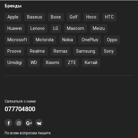
Бренды
Apple
Baseus
Bose
Golf
Hoco
HTC
Huawei
Lenovo
LG
Maxcom
Meizu
Microsoft
Motorola
Nokia
OnePlus
Oppo
Proove
Realme
Remax
Samsung
Sony
Umidigi
WD
Xiaomi
ZTE
Китай
Связаться с нами
077704800
По всем вопросам пишите