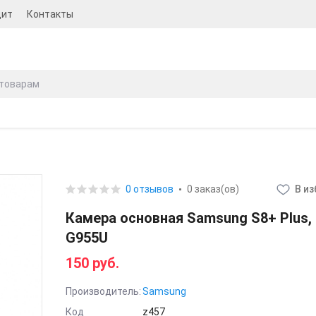
дит
Контакты
0 отзывов
0 заказ(ов)
В и
Камера основная Samsung S8+ Plus,
G955U
150 руб.
Производитель:
Samsung
Код
z457