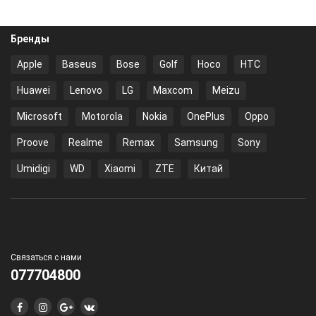
Бренды
Apple
Baseus
Bose
Golf
Hoco
HTC
Huawei
Lenovo
LG
Maxcom
Meizu
Microsoft
Motorola
Nokia
OnePlus
Oppo
Proove
Realme
Remax
Samsung
Sony
Umidigi
WD
Xiaomi
ZTE
Китай
Связаться с нами
077704800