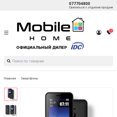
077704800
Связаться с отделом продаж
0
Главная
Смартфоны