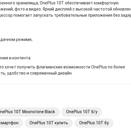
роенного хранилища, OnePlus 10T обеспечивает комфортную
жений, фото и видео. Яркий дисплей с высокой частотой обновле
цессор помогает запускать требовательные приложения без заде
адачном режиме;
ния и контента.
кто хочет получить флагманские возможности OnePlus по более
сть, удобство и современный дизайн.
nePlus 10T Moonstone Black
OnePlus 10T б/у
 смартфон
OnePlus 10T купить
OnePlus 10T бу