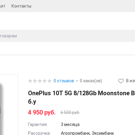
дит
Контакты
0 отзывов
0 заказ(ов)
В и
OnePlus 10T 5G 8/128Gb Moonstone Bl
б.у
4 950 руб.
6 500 руб.
Гарантия:
3 месяца
Рассрочка:
Агропромбанк, Эксимбанк