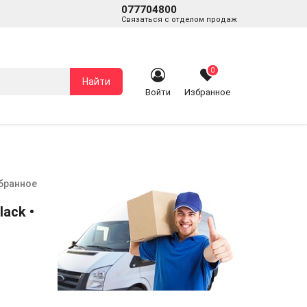
077704800
Связаться с отделом продаж
0
Найти
Войти
Избранное
збранное
ack •