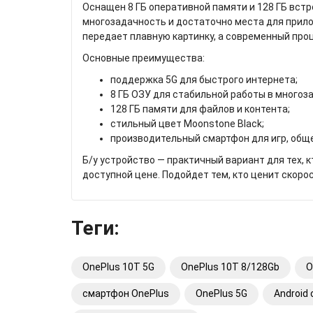
Оснащен 8 ГБ оперативной памяти и 128 ГБ вст
многозадачность и достаточно места для прило
передает плавную картинку, а современный про
Основные преимущества:
поддержка 5G для быстрого интернета;
8 ГБ ОЗУ для стабильной работы в многоз
128 ГБ памяти для файлов и контента;
стильный цвет Moonstone Black;
производительный смартфон для игр, обще
Б/у устройство — практичный вариант для тех, 
доступной цене. Подойдет тем, кто ценит скоро
Теги:
OnePlus 10T 5G
OnePlus 10T 8/128Gb
O
смартфон OnePlus
OnePlus 5G
Android