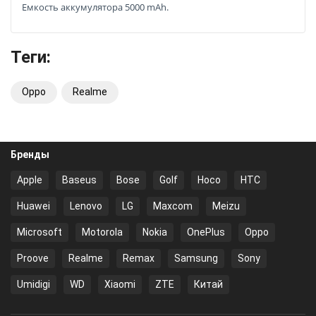
Емкость аккумулятора 5000 mAh.
Теги:
Oppo
Realme
Бренды
Apple
Baseus
Bose
Golf
Hoco
HTC
Huawei
Lenovo
LG
Maxcom
Meizu
Microsoft
Motorola
Nokia
OnePlus
Oppo
Proove
Realme
Remax
Samsung
Sony
Umidigi
WD
Xiaomi
ZTE
Китай