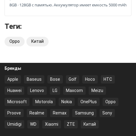
8GB · 128GB с памятью. Аккумулятор имеет емкость 5000 mAh
Теги:
Oppo
Китай
Бренды
Apple
Baseus
Bose
Golf
Hoco
HTC
Huawei
Lenovo
LG
Maxcom
Meizu
Microsoft
Motorola
Nokia
OnePlus
Oppo
Proove
Realme
Remax
Samsung
Sony
Umidigi
WD
Xiaomi
ZTE
Китай