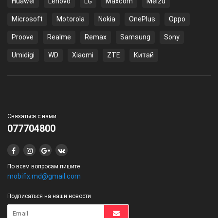
Huawei
Lenovo
LG
Maxcom
Meizu
Microsoft
Motorola
Nokia
OnePlus
Oppo
Proove
Realme
Remax
Samsung
Sony
Umidigi
WD
Xiaomi
ZTE
Китай
Связаться с нами
077704800
По всем вопросам пишите
mobifix.md@gmail.com
Подписаться на наши новости