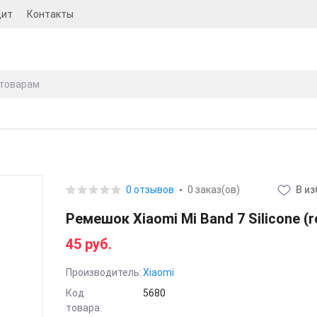
дит
Контакты
0 отзывов
0 заказ(ов)
В и
Ремешок Xiaomi Mi Band 7 Silicone (r
45 руб.
Производитель:
Xiaomi
Код
5680
товара: