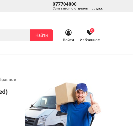
077704800
Связаться с отделом продаж
0
Найти
Войти
Избранное
збранное
ed)