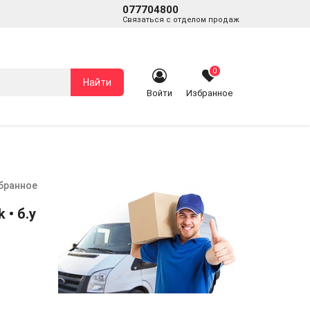
077704800
Связаться с отделом продаж
0
Найти
Войти
Избранное
збранное
 • б.у