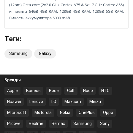
(12nm) Octa-core (2x2.0 GHz Cortex-A75 & 6x1.7 GHz Cortex-A55)
и памяти 64GB 4GB RAM, 128GB 4GB RAM, 128GB 6GB RAM.
Емкость аккумулятора 5000 mAh.
Теги:
Samsung
Galaxy
Бренды
Apple
Baseus
Bose
Golf
Hoco
HTC
Huawei
Lenovo
LG
Maxcom
Meizu
Microsoft
Motorola
Nokia
OnePlus
Oppo
Proove
Realme
Remax
Samsung
Sony