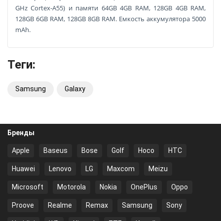
GHz Cortex-A55) и памяти 64GB 4GB RAM, 128GB 4GB RAM,
128GB 6GB RAM, 128GB 8GB RAM. Емкость аккумулятора 5000
mAh.
Теги:
Samsung
Galaxy
Бренды
Apple
Baseus
Bose
Golf
Hoco
HTC
Huawei
Lenovo
LG
Maxcom
Meizu
Microsoft
Motorola
Nokia
OnePlus
Oppo
Proove
Realme
Remax
Samsung
Sony